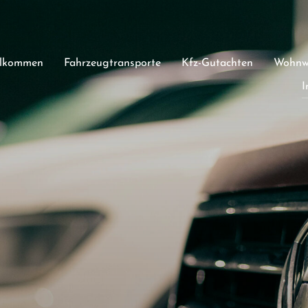
llkommen
Fahrzeugtransporte
Kfz-Gutachten
Wohnwa
I