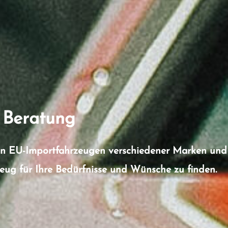
 Beratung
an EU-Importfahrzeugen verschiedener Marken und 
ug für Ihre Bedürfnisse und Wünsche zu finden.